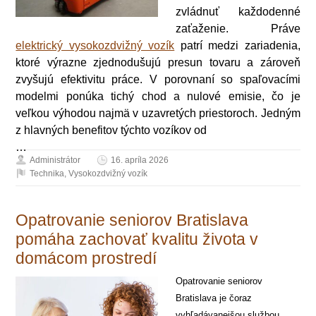
zvládnuť každodenné
zaťaženie. Práve
elektrický vysokozdvižný vozík
patrí medzi zariadenia,
ktoré výrazne zjednodušujú presun tovaru a zároveň
zvyšujú efektivitu práce. V porovnaní so spaľovacími
modelmi ponúka tichý chod a nulové emisie, čo je
veľkou výhodou najmä v uzavretých priestoroch. Jedným
z hlavných benefitov týchto vozíkov od
…
Administrátor
16. apríla 2026
Technika
,
Vysokozdvižný vozík
Opatrovanie seniorov Bratislava
pomáha zachovať kvalitu života v
domácom prostredí
Opatrovanie seniorov
Bratislava je čoraz
vyhľadávanejšou službou,