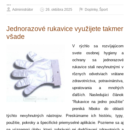
…
Administrátor
26. októbra 2025
Doplnky
,
Šport
Jednorazové rukavice využijete takmer
všade
V rýchlo sa rozvíjajúcom
svete osobnej hygieny a
ochrany sa jednorazové
rukavice stali nevyhnutnými v
rôznych odvetviach vrátane
zdravotníctva, potravinárstva,
upratovania a mnohých
ďalších. Nasledujúci článok
“Rukavice na jedno použitie”
preniká hlboko do oblasti
týchto nevyhnutných nástrojov. Preskúmame ich históriu, typy,
použitie, pokroky a špecifické priemyselné aplikácie. Pozrieme sa aj
na významnú úlohu, ktorú zohrávajú pri dodržiavaní zdravotných a