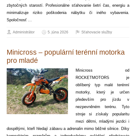
zbytočných starostí. Profesionálne sťahovanie šetrí čas, energiu a
minimalizuje riziko poškodenia nábytku či iného vybavenia.
Spoločnosť …
Administrátor
5. júna 2026
Sťahovacie služby
Minicross – populární terénní motorka
pro mladé
Minicross od
ROCKETMOTORS je
oblíbený typ malé terénní
motorky, který je určen
především pro jízdu v
nezpevněném terénu. Tyto
stroje si získaly popularitu
mezi dětmi, mladými jezdci i
dospělými, kteří hledají zábavu a adrenalin mimo běžné silnice. Díky
kompaktním rozměrům a jednoduchému ovládání představuje