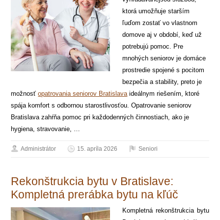
ktorá umožňuje starším
ľuďom zostať vo vlastnom
domove aj v období, keď už
potrebujú pomoc. Pre
mnohých seniorov je domáce
prostredie spojené s pocitom
bezpečia a stability, preto je
možnosť
opatrovania seniorov Bratislava
ideálnym riešením, ktoré
spája komfort s odbornou starostlivosťou. Opatrovanie seniorov
Bratislava zahŕňa pomoc pri každodenných činnostiach, ako je
hygiena, stravovanie, …
Administrátor
15. apríla 2026
Seniori
Rekonštrukcia bytu v Bratislave:
Kompletná prerábka bytu na kľúč
Kompletná rekonštrukcia bytu