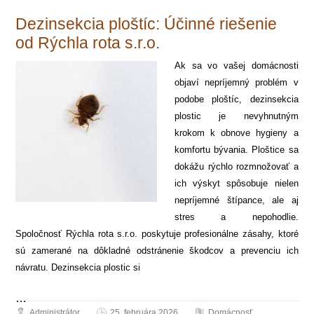
Dezinsekcia ploštíc: Účinné riešenie
od Rýchla rota s.r.o.
Ak sa vo vašej domácnosti
objaví nepríjemný problém v
podobe ploštíc, dezinsekcia
plostic je nevyhnutným
krokom k obnove hygieny a
komfortu bývania. Ploštice sa
dokážu rýchlo rozmnožovať a
ich výskyt spôsobuje nielen
nepríjemné štípance, ale aj
stres a nepohodlie.
Spoločnosť Rýchla rota s.r.o. poskytuje profesionálne zásahy, ktoré
sú zamerané na dôkladné odstránenie škodcov a prevenciu ich
návratu. Dezinsekcia plostic si
…
Administrátor
25. februára 2026
Domácnosť