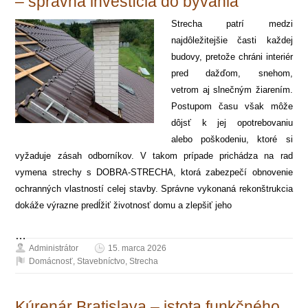
– správna investícia do bývania
Strecha patrí medzi
najdôležitejšie časti každej
budovy, pretože chráni interiér
pred dažďom, snehom,
vetrom aj slnečným žiarením.
Postupom času však môže
dôjsť k jej opotrebovaniu
alebo poškodeniu, ktoré si
vyžaduje zásah odborníkov. V takom prípade prichádza na rad
vymena strechy s DOBRA-STRECHA, ktorá zabezpečí obnovenie
ochranných vlastností celej stavby. Správne vykonaná rekonštrukcia
dokáže výrazne predĺžiť životnosť domu a zlepšiť jeho
…
Administrátor
15. marca 2026
Domácnosť
,
Stavebníctvo
,
Strecha
Kúrenár Bratislava – istota funkčného