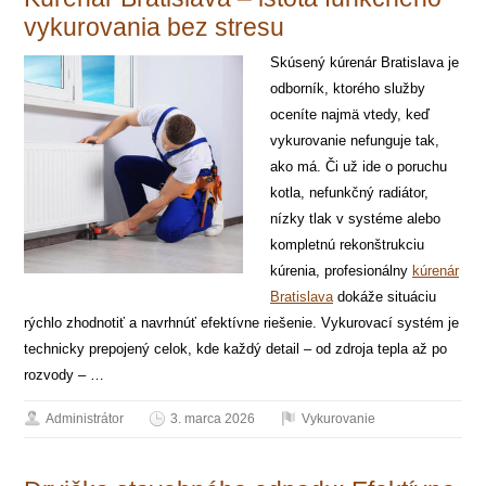
vykurovania bez stresu
Skúsený kúrenár Bratislava je
odborník, ktorého služby
oceníte najmä vtedy, keď
vykurovanie nefunguje tak,
ako má. Či už ide o poruchu
kotla, nefunkčný radiátor,
nízky tlak v systéme alebo
kompletnú rekonštrukciu
kúrenia, profesionálny
kúrenár
Bratislava
dokáže situáciu
rýchlo zhodnotiť a navrhnúť efektívne riešenie. Vykurovací systém je
technicky prepojený celok, kde každý detail – od zdroja tepla až po
rozvody – …
Administrátor
3. marca 2026
Vykurovanie