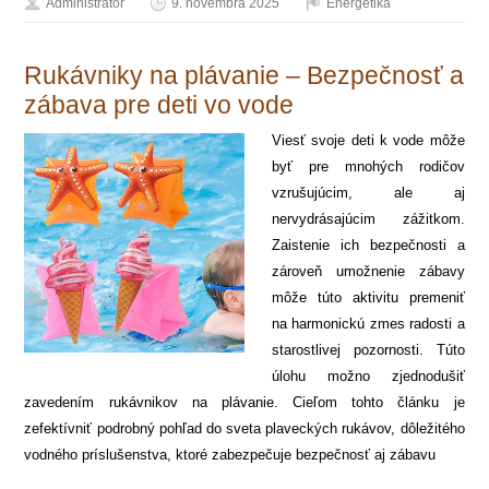
Administrátor
9. novembra 2025
Energetika
Rukávniky na plávanie – Bezpečnosť a
zábava pre deti vo vode
Viesť svoje deti k vode môže
byť pre mnohých rodičov
vzrušujúcim, ale aj
nervydrásajúcim zážitkom.
Zaistenie ich bezpečnosti a
zároveň umožnenie zábavy
môže túto aktivitu premeniť
na harmonickú zmes radosti a
starostlivej pozornosti. Túto
úlohu možno zjednodušiť
zavedením rukávnikov na plávanie. Cieľom tohto článku je
zefektívniť podrobný pohľad do sveta plaveckých rukávov, dôležitého
vodného príslušenstva, ktoré zabezpečuje bezpečnosť aj zábavu