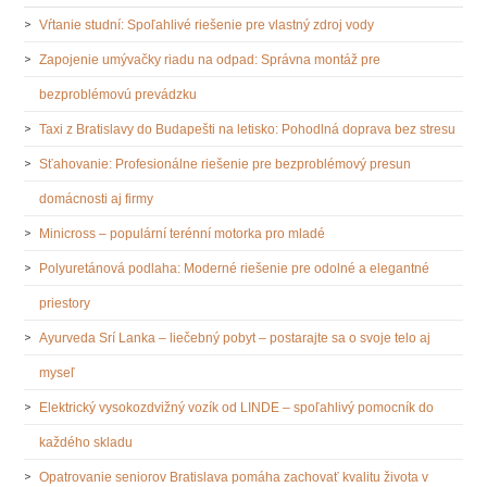
Vŕtanie studní: Spoľahlivé riešenie pre vlastný zdroj vody
Zapojenie umývačky riadu na odpad: Správna montáž pre
bezproblémovú prevádzku
Taxi z Bratislavy do Budapešti na letisko: Pohodlná doprava bez stresu
Sťahovanie: Profesionálne riešenie pre bezproblémový presun
domácnosti aj firmy
Minicross – populární terénní motorka pro mladé
Polyuretánová podlaha: Moderné riešenie pre odolné a elegantné
priestory
Ayurveda Srí Lanka – liečebný pobyt – postarajte sa o svoje telo aj
myseľ
Elektrický vysokozdvižný vozík od LINDE – spoľahlivý pomocník do
každého skladu
Opatrovanie seniorov Bratislava pomáha zachovať kvalitu života v