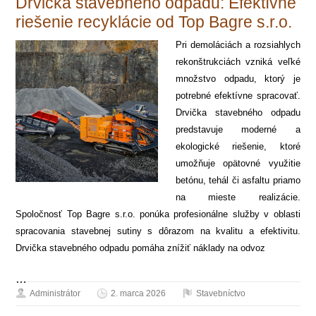
Drvička stavebného odpadu: Efektívne
riešenie recyklácie od Top Bagre s.r.o.
Pri demoláciách a rozsiahlych
rekonštrukciách vzniká veľké
množstvo odpadu, ktorý je
potrebné efektívne spracovať.
Drvička stavebného odpadu
predstavuje moderné a
ekologické riešenie, ktoré
umožňuje opätovné využitie
betónu, tehál či asfaltu priamo
na mieste realizácie.
Spoločnosť Top Bagre s.r.o. ponúka profesionálne služby v oblasti
spracovania stavebnej sutiny s dôrazom na kvalitu a efektivitu.
Drvička stavebného odpadu pomáha znížiť náklady na odvoz
…
Administrátor
2. marca 2026
Stavebníctvo