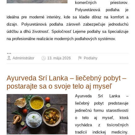
komerčných priestorov.
Polyuretánová podlaha je
ideálna pre moderné interiéry, kde sa kladie dôraz na komfort a
dizajn. Polyuretánová podlaha zároveň zabezpečuje jednoduchú
údržbu a dlhú životnosť. Spoločnosť Lejeme podlahy sa špecializuje
na profesionálne realizácie moderných podlahových systémov.
…
Administrátor
13. mája 2026
Podlahy
Ayurveda Srí Lanka – liečebný pobyt –
postarajte sa o svoje telo aj myseľ
Ayurveda Srí Lanka –
liečebný pobyt predstavuje
jedinečnú formu starostlivosti
o telo aj myseľ, ktorá
vychádza z tisícročných
tradícií indickej medicíny.