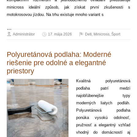
minicross ideální způsob, jak získat první zkušenosti s
motokrosovou jízdou. Na trhu existuje mnoho variant s
…
Administrátor
17. mája 2026
Deti
,
Minicross
,
Šport
Polyuretánová podlaha: Moderné
riešenie pre odolné a elegantné
priestory
Kvalitná polyuretánová
podlaha patrí medzi
najobľúbenejšie typy
moderných liatych podláh.
Polyuretánová podlaha
ponúka vysokú odolnosť,
pružnosť a elegantný vzhľad
vhodný do domácností aj