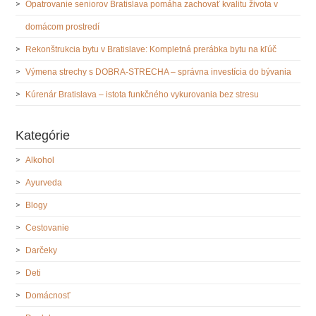
Opatrovanie seniorov Bratislava pomáha zachovať kvalitu života v
domácom prostredí
Rekonštrukcia bytu v Bratislave: Kompletná prerábka bytu na kľúč
Výmena strechy s DOBRA-STRECHA – správna investícia do bývania
Kúrenár Bratislava – istota funkčného vykurovania bez stresu
Kategórie
Alkohol
Ayurveda
Blogy
Cestovanie
Darčeky
Deti
Domácnosť