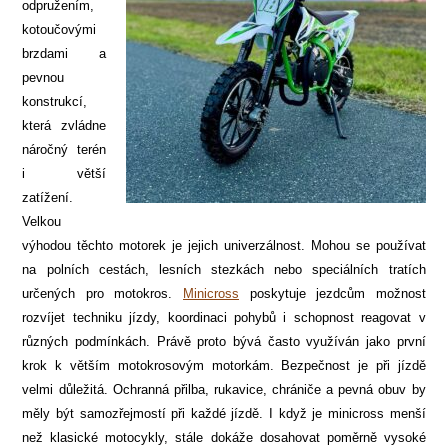
odpružením,
kotoučovými
brzdami a
pevnou
konstrukcí,
která zvládne
náročný terén
i větší
zatížení.
Velkou
výhodou těchto motorek je jejich univerzálnost. Mohou se používat
na polních cestách, lesních stezkách nebo speciálních tratích
určených pro motokros.
Minicross
poskytuje jezdcům možnost
rozvíjet techniku jízdy, koordinaci pohybů i schopnost reagovat v
různých podmínkách. Právě proto bývá často využíván jako první
krok k větším motokrosovým motorkám. Bezpečnost je při jízdě
velmi důležitá. Ochranná přilba, rukavice, chrániče a pevná obuv by
měly být samozřejmostí při každé jízdě. I když je minicross menší
než klasické motocykly, stále dokáže dosahovat poměrně vysoké