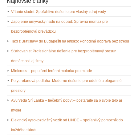
Najnovšie články
Vŕtanie studní: Spoľahlivé riešenie pre vlastný zdroj vody
Zapojenie umývačky riadu na odpad: Správna montáž pre
bezproblémovú prevádzku
Taxi z Bratislavy do Budapešti na letisko: Pohodlná doprava bez stresu
Sťahovanie: Profesionálne riešenie pre bezproblémový presun
domácnosti aj firmy
Minicross – populární terénní motorka pro mladé
Polyuretánová podlaha: Moderné riešenie pre odolné a elegantné
priestory
Ayurveda Srí Lanka – liečebný pobyt – postarajte sa o svoje telo aj
myseľ
Elektrický vysokozdvižný vozík od LINDE – spoľahlivý pomocník do
každého skladu