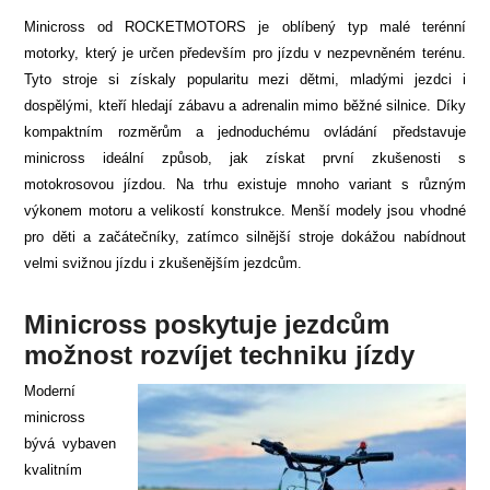
Minicross od ROCKETMOTORS je oblíbený typ malé terénní
motorky, který je určen především pro jízdu v nezpevněném terénu.
Tyto stroje si získaly popularitu mezi dětmi, mladými jezdci i
dospělými, kteří hledají zábavu a adrenalin mimo běžné silnice. Díky
kompaktním rozměrům a jednoduchému ovládání představuje
minicross ideální způsob, jak získat první zkušenosti s
motokrosovou jízdou. Na trhu existuje mnoho variant s různým
výkonem motoru a velikostí konstrukce. Menší modely jsou vhodné
pro děti a začátečníky, zatímco silnější stroje dokážou nabídnout
velmi svižnou jízdu i zkušenějším jezdcům.
Minicross poskytuje jezdcům
možnost rozvíjet techniku jízdy
Moderní
minicross
bývá vybaven
kvalitním