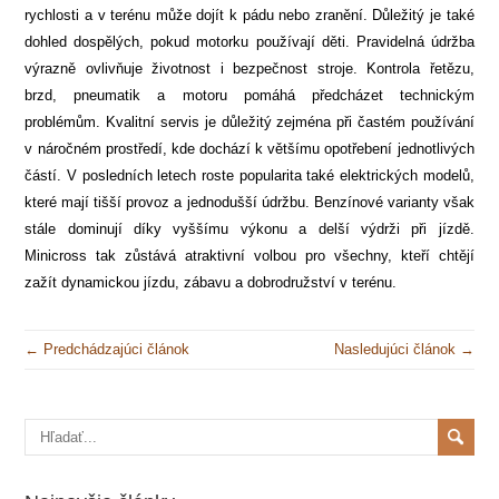
rychlosti a v terénu může dojít k pádu nebo zranění. Důležitý je také
dohled dospělých, pokud motorku používají děti. Pravidelná údržba
výrazně ovlivňuje životnost i bezpečnost stroje. Kontrola řetězu,
brzd, pneumatik a motoru pomáhá předcházet technickým
problémům. Kvalitní servis je důležitý zejména při častém používání
v náročném prostředí, kde dochází k většímu opotřebení jednotlivých
částí. V posledních letech roste popularita také elektrických modelů,
které mají tišší provoz a jednodušší údržbu. Benzínové varianty však
stále dominují díky vyššímu výkonu a delší výdrži při jízdě.
Minicross tak zůstává atraktivní volbou pro všechny, kteří chtějí
zažít dynamickou jízdu, zábavu a dobrodružství v terénu.
← Predchádzajúci článok
Nasledujúci článok →