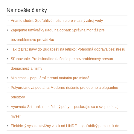
Najnovšie články
Vŕtanie studní: Spoľahlivé riešenie pre vlastný zdroj vody
Zapojenie umývačky riadu na odpad: Správna montáž pre
bezproblémovú prevádzku
Taxi z Bratislavy do Budapešti na letisko: Pohodlná doprava bez stresu
Sťahovanie: Profesionálne riešenie pre bezproblémový presun
domácnosti aj firmy
Minicross – populární terénní motorka pro mladé
Polyuretánová podlaha: Moderné riešenie pre odolné a elegantné
priestory
Ayurveda Srí Lanka – liečebný pobyt – postarajte sa o svoje telo aj
myseľ
Elektrický vysokozdvižný vozík od LINDE – spoľahlivý pomocník do