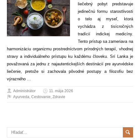
liečebný pobyt predstavuje
jedinečnú formu starostlivosti
o telo aj myseľ, ktorá
vychádza z tisícročných
tradícií indickej medicíny.
Tento prístup sa zameriava na
harmonizáciu organizmu prostredníctvom prírodných terapií, vhodnej
stravy a individuálneho prístupu ku každému človeku. Srí Lanka je
považovaná za jednu z najautentickejších destinácií pre ayurvédske
liečenie, pretože si zachovala pôvodné postupy a filozofiu bez
výrazného …
Administrátor
11. mája 2026
Ayurveda
,
Cestovanie
,
Zdravie