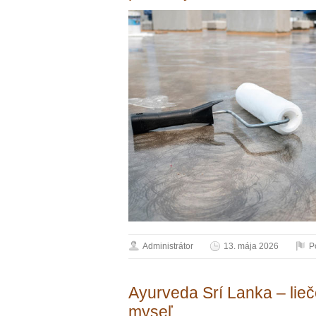
Administrátor
13. mája 2026
P
Ayurveda Srí Lanka – lieče
myseľ