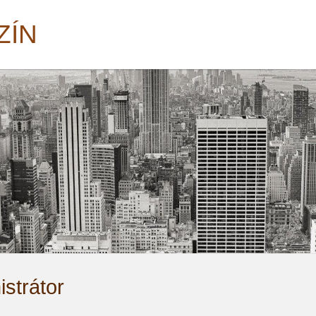
ZÍN
strátor