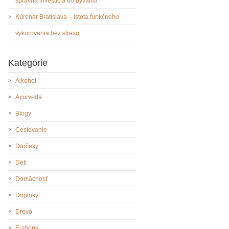
správna investícia do bývania
Kúrenár Bratislava – istota funkčného
vykurovania bez stresu
Kategórie
Alkohol
Ayurveda
Blogy
Cestovanie
Darčeky
Deti
Domácnosť
Doplnky
Drevo
E-shopy