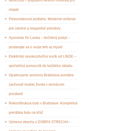
Minicross – populární terénní motorka pro
mladé
Polyuretánová podlaha: Moderné riešenie
pre odolné a elegantné priestory
Ayurveda Srí Lanka – liečebný pobyt –
postarajte sa o svoje telo aj myseľ
Elektrický vysokozdvižný vozík od LINDE –
spoľahlivý pomocník do každého skladu
Opatrovanie seniorov Bratislava pomáha
zachovať kvalitu života v domácom
prostredí
Rekonštrukcia bytu v Bratislave: Kompletná
prerábka bytu na kľúč
Výmena strechy s DOBRA-STRECHA –