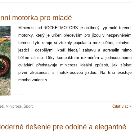
énní motorka pro mladé
Minicross od ROCKETMOTORS je oblíbený typ malé terénní
motorky, který je určen především pro jízdu v nezpevněném
terénu. Tyto stroje si získaly popularitu mezi dětmi, mladými
jezdci i dospělými, kteří hledají zábavu a adrenalin mimo
běžné silnice. Díky kompaktním rozměrům a jednoduchému
ovládání představuje minicross ideální způsob, jak získat
první zkušenosti s motokrosovou jízdou. Na trhu existuje
mnoho variant s
…
eti
,
Minicross
,
Šport
Čítať viac >
oderné riešenie pre odolné a elegantné