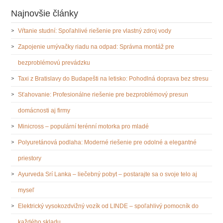
Najnovšie články
Vŕtanie studní: Spoľahlivé riešenie pre vlastný zdroj vody
Zapojenie umývačky riadu na odpad: Správna montáž pre
bezproblémovú prevádzku
Taxi z Bratislavy do Budapešti na letisko: Pohodlná doprava bez stresu
Sťahovanie: Profesionálne riešenie pre bezproblémový presun
domácnosti aj firmy
Minicross – populární terénní motorka pro mladé
Polyuretánová podlaha: Moderné riešenie pre odolné a elegantné
priestory
Ayurveda Srí Lanka – liečebný pobyt – postarajte sa o svoje telo aj
myseľ
Elektrický vysokozdvižný vozík od LINDE – spoľahlivý pomocník do
každého skladu