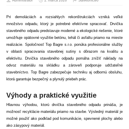
Administrátor
2. marca 2026
Stavebníctvo
Pri demoláciách a rozsiahlych rekonštrukciách vzniká veľké
množstvo odpadu, ktorý je potrebné efektívne spracovať. Drvička
stavebného odpadu predstavuje moderné a ekologické riešenie, ktoré
umožňuje opätovné využitie betónu, tehál či asfaltu priamo na mieste
realizácie. Spoločnosť Top Bagre s.r.o. ponúka profesionálne služby
v oblasti spracovania stavebnej sutiny s dôrazom na kvalitu a
efektivitu. Drvička stavebného odpadu pomáha znížiť náklady na
odvoz materiálu na skládku a zároveň podporuje udržateľné
stavebníctvo. Top Bagre zabezpečuje techniku aj odbornú obsluhu,
ktorá garantuje bezpečný a plynulý priebeh prác.
Výhody a praktické využitie
Hlavnou výhodou, ktorú drvička stavebného odpadu prináša, je
možnosť recyklácie materiálu priamo na stavbe. Výsledný materiál je
možné použiť ako podklad pod komunikácie, spevnené plochy alebo
ako zásypový materiál.