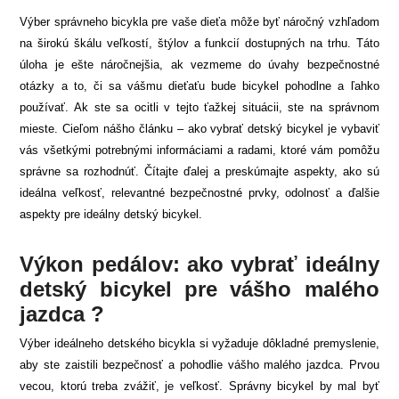
Výber správneho bicykla pre vaše dieťa môže byť náročný vzhľadom
na širokú škálu veľkostí, štýlov a funkcií dostupných na trhu. Táto
úloha je ešte náročnejšia, ak vezmeme do úvahy bezpečnostné
otázky a to, či sa vášmu dieťaťu bude bicykel pohodlne a ľahko
používať. Ak ste sa ocitli v tejto ťažkej situácii, ste na správnom
mieste. Cieľom nášho článku – ako vybrať detský bicykel je vybaviť
vás všetkými potrebnými informáciami a radami, ktoré vám pomôžu
správne sa rozhodnúť. Čítajte ďalej a preskúmajte aspekty, ako sú
ideálna veľkosť, relevantné bezpečnostné prvky, odolnosť a ďalšie
aspekty pre ideálny detský bicykel.
Výkon pedálov: ako vybrať ideálny
detský bicykel pre vášho malého
jazdca ?
Výber ideálneho detského bicykla si vyžaduje dôkladné premyslenie,
aby ste zaistili bezpečnosť a pohodlie vášho malého jazdca. Prvou
vecou, ktorú treba zvážiť, je veľkosť. Správny bicykel by mal byť