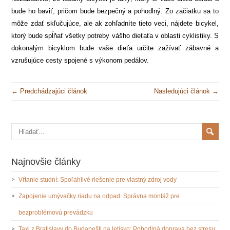
bude ho baviť, pričom bude bezpečný a pohodlný. Zo začiatku sa to
môže zdať skľučujúce, ale ak zohľadníte tieto veci, nájdete bicykel,
ktorý bude spĺňať všetky potreby vášho dieťaťa v oblasti cyklistiky. S
dokonalým bicyklom bude vaše dieťa určite zažívať zábavné a
vzrušujúce cesty spojené s výkonom pedálov.
← Predchádzajúci článok
Nasledujúci článok →
Najnovšie články
Vŕtanie studní: Spoľahlivé riešenie pre vlastný zdroj vody
Zapojenie umývačky riadu na odpad: Správna montáž pre
bezproblémovú prevádzku
Taxi z Bratislavy do Budapešti na letisko: Pohodlná doprava bez stresu