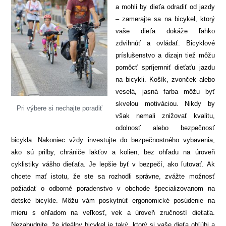
a mohli by dieťa odradiť od jazdy
– zamerajte sa na bicykel, ktorý
vaše dieťa dokáže ľahko
zdvihnúť a ovládať. Bicyklové
príslušenstvo a dizajn tiež môžu
pomôcť spríjemniť dieťaťu jazdu
na bicykli. Košík, zvonček alebo
veselá, jasná farba môžu byť
skvelou motiváciou. Nikdy by
Pri výbere si nechajte poradiť
však nemali znižovať kvalitu,
odolnosť alebo bezpečnosť
bicykla. Nakoniec vždy investujte do bezpečnostného vybavenia,
ako sú prilby, chrániče lakťov a kolien, bez ohľadu na úroveň
cyklistiky vášho dieťaťa. Je lepšie byť v bezpečí, ako ľutovať. Ak
chcete mať istotu, že ste sa rozhodli správne, zvážte možnosť
požiadať o odborné poradenstvo v obchode špecializovanom na
detské bicykle. Môžu vám poskytnúť ergonomické posúdenie na
mieru s ohľadom na veľkosť, vek a úroveň zručností dieťaťa.
Nezabudnite, že ideálny bicykel je taký, ktorý si vaše dieťa obľúbi a