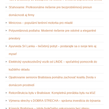
Sťahovanie: Profesionálne riešenie pre bezproblémový presun
domácnosti aj firmy
Minicross – populární terénní motorka pro mladé
Polyuretánová podlaha: Moderné riešenie pre odolné a elegantné
priestory
Ayurveda Srí Lanka – liečebný pobyt – postarajte sa o svoje telo aj
myseľ
Elektrický vysokozdvižný vozík od LINDE – spoľahlivý pomocník do
každého skladu
Opatrovanie seniorov Bratislava pomáha zachovať kvalitu života v
domácom prostredí
Rekonštrukcia bytu v Bratislave: Kompletná prerábka bytu na kľúč
Výmena strechy s DOBRA-STRECHA – správna investícia do bývania
Kúrenár Bratislava – istota funkčného vykurovania bez stresu