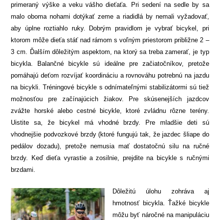
primeraný výške a veku vášho dieťaťa. Pri sedení na sedle by sa
malo oboma nohami dotýkať zeme a riadidlá by nemali vyžadovať,
aby úplne roztiahlo ruky. Dobrým pravidlom je vybrať bicykel, pri
ktorom môže dieťa stáť nad rámom s voľným priestorom približne 2 –
3 cm. Ďalším dôležitým aspektom, na ktorý sa treba zamerať, je typ
bicykla. Balančné bicykle sú ideálne pre začiatočníkov, pretože
pomáhajú deťom rozvíjať koordináciu a rovnováhu potrebnú na jazdu
na bicykli. Tréningové bicykle s odnímateľnými stabilizátormi sú tiež
možnosťou pre začínajúcich žiakov. Pre skúsenejších jazdcov
zvážte horské alebo cestné bicykle, ktoré zvládnu rôzne terény.
Uistite sa, že bicykel má vhodné brzdy. Pre mladšie deti sú
vhodnejšie podvozkové brzdy (ktoré fungujú tak, že jazdec šliape do
pedálov dozadu), pretože nemusia mať dostatočnú silu na ručné
brzdy. Keď dieťa vyrastie a zosilnie, prejdite na bicykle s ručnými
brzdami.
Dôležitú úlohu zohráva aj
hmotnosť bicykla. Ťažké bicykle
môžu byť náročné na manipuláciu