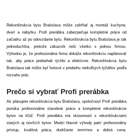
Rekonštrukcia bytu Bratislava môže zahŕňať aj montáž kuchyne,
dverí a nábytku. Profi prerábka zabezpečuje kompletné práce od
začiatku až po odovzdanie bytu. Rekonštrukcia bytu Bratislava je tak
jednoduchšia, pretože zákazník rieši všetko s jednou firmou.
Výhodou je, že profesionálna firma dokáže rekonštrukciu naplánovať
tak, aby práce prebiehali rýchlo a efektívne. Rekonštrukcia bytu
Bratislava tak môže byť hotová v priebehu niekoľkých týždňov podľa
rozsahu prác.
Prečo si vybrať Profi prerábka
Ak plánujete rekonštrukcia bytu Bratislava, spoločnosť Profi prerábka
ponúka profesionálne stavebné práce a kompletné rekonštrukcie
bytov na kľúč. Profi prerábka má skúsenosti s rekonštrukciami
starých aj novších bytov. Medzi hlavné výhody patrí profesionálny
prístup, kvalitná práca, dodržanie termínov a dobrá cena.