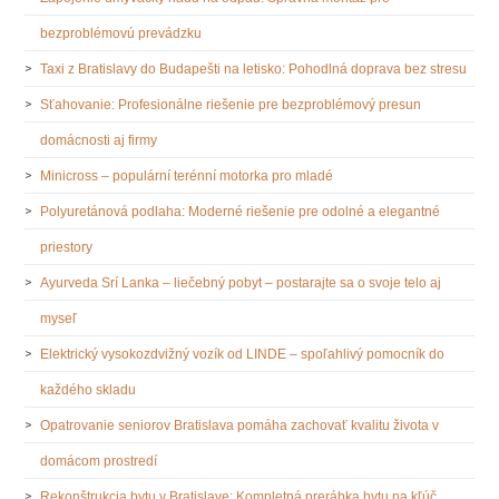
bezproblémovú prevádzku
Taxi z Bratislavy do Budapešti na letisko: Pohodlná doprava bez stresu
Sťahovanie: Profesionálne riešenie pre bezproblémový presun
domácnosti aj firmy
Minicross – populární terénní motorka pro mladé
Polyuretánová podlaha: Moderné riešenie pre odolné a elegantné
priestory
Ayurveda Srí Lanka – liečebný pobyt – postarajte sa o svoje telo aj
myseľ
Elektrický vysokozdvižný vozík od LINDE – spoľahlivý pomocník do
každého skladu
Opatrovanie seniorov Bratislava pomáha zachovať kvalitu života v
domácom prostredí
Rekonštrukcia bytu v Bratislave: Kompletná prerábka bytu na kľúč