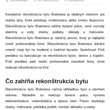
Administrátor
30. marca 2026
Domácnosť
Kompletná rekonštrukcia bytu Bratislava je ideálnym riešením pre
staršie byty, ktoré potrebujú modernizáciu alebo zmenu dispozície.
Rekonštrukcia bytu Bratislava zahŕňa búracie práce, nové rozvody
elektriny a vody, stierky, podlahy, obklady a maľovanie.
Rekonštrukcia bytu Bratislava je náročný proces, ktorý je najlepšie
zveriť profesionálnej firme. Rekonštrukcia bytu Bratislava dokáže
zmeniť starý byt na moderné a funkčné bývanie. Spoločnosť Profi
prerábka sa špecializuje na rekonštrukcie bytov, domov a kúpeľní.
Profi prerábka patrí medzi profesionálne stavebné firmy, ktoré
realizujú rekonštrukcie na kľúč.
Čo zahŕňa rekonštrukcia bytu
Rekonštrukcia bytu Bratislava začína obhliadkou bytu a návrhom
riešenia. Následne sa realizujú búracie práce, výmena
elektroinštalácie, vodoinštalácie a úprava stien. Potom nasledujú
stierky, maľovanie, pokládka podláh, montáž obkladov a sanity.