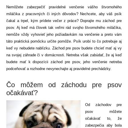
Nemôžete zabezpečiť pravidelné venčenie vášho štvornohého
miláčika z pracovných či iných dôvodov? Nechcete, aby váš psík
čakal a trpel, kým prídete večer z práce? Doprajte mu záchod pre
psov. Aj keď má človek tak veľmi rád svojho štvornohého miláčika,
nemôže vždy vyhovieť jeho požiadavkám na venčenie a preto vám
táto praktická pomôcku určite pomôže. Psík urobí to čo potrebuje aj
keď vy nebudete nablízku. Záchod pre psov budete chcieť mať aj vy
na svojej záhrade či v domácnosti. Netreba však zabúdať, že aj keď
budete mať k dispozícii záchod pre psov, jeho venčenie netreba
podceňovať a rozhodne nevynechajte aj pravidelné prechádzky.
Čo môžem od záchodu pre psov
očakávať?
Od záchodov pre
psov môžete
očakávať to, že
zabezpečia aby bola