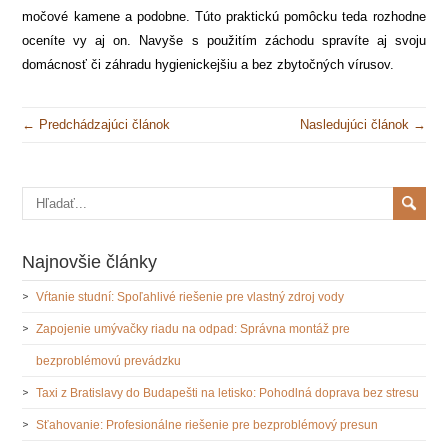
močové kamene a podobne. Túto praktickú pomôcku teda rozhodne
oceníte vy aj on. Navyše s použitím záchodu spravíte aj svoju
domácnosť či záhradu hygienickejšiu a bez zbytočných vírusov.
← Predchádzajúci článok
Nasledujúci článok →
Najnovšie články
Vŕtanie studní: Spoľahlivé riešenie pre vlastný zdroj vody
Zapojenie umývačky riadu na odpad: Správna montáž pre
bezproblémovú prevádzku
Taxi z Bratislavy do Budapešti na letisko: Pohodlná doprava bez stresu
Sťahovanie: Profesionálne riešenie pre bezproblémový presun