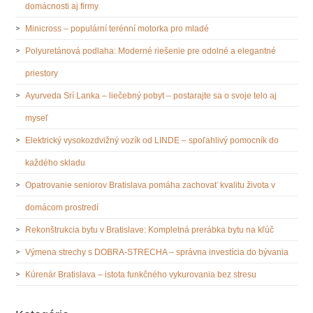
domácnosti aj firmy
Minicross – populární terénní motorka pro mladé
Polyuretánová podlaha: Moderné riešenie pre odolné a elegantné
priestory
Ayurveda Srí Lanka – liečebný pobyt – postarajte sa o svoje telo aj
myseľ
Elektrický vysokozdvižný vozík od LINDE – spoľahlivý pomocník do
každého skladu
Opatrovanie seniorov Bratislava pomáha zachovať kvalitu života v
domácom prostredí
Rekonštrukcia bytu v Bratislave: Kompletná prerábka bytu na kľúč
Výmena strechy s DOBRA-STRECHA – správna investícia do bývania
Kúrenár Bratislava – istota funkčného vykurovania bez stresu