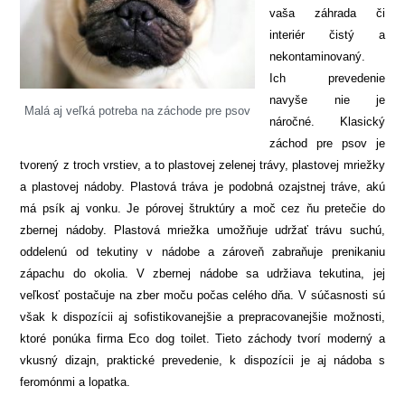
vaša záhrada či
interiér čistý a
nekontaminovaný.
Ich prevedenie
navyše nie je
Malá aj veľká potreba na záchode pre psov
náročné. Klasický
záchod pre psov je
tvorený z troch vrstiev, a to plastovej zelenej trávy, plastovej mriežky
a plastovej nádoby. Plastová tráva je podobná ozajstnej tráve, akú
má psík aj vonku. Je pórovej štruktúry a moč cez ňu pretečie do
zbernej nádoby. Plastová mriežka umožňuje udržať trávu suchú,
oddelenú od tekutiny v nádobe a zároveň zabraňuje prenikaniu
zápachu do okolia. V zbernej nádobe sa udržiava tekutina, jej
veľkosť postačuje na zber moču počas celého dňa. V súčasnosti sú
však k dispozícii aj sofistikovanejšie a prepracovanejšie možnosti,
ktoré ponúka firma Eco dog toilet. Tieto záchody tvorí moderný a
vkusný dizajn, praktické prevedenie, k dispozícii je aj nádoba s
feromónmi a lopatka.