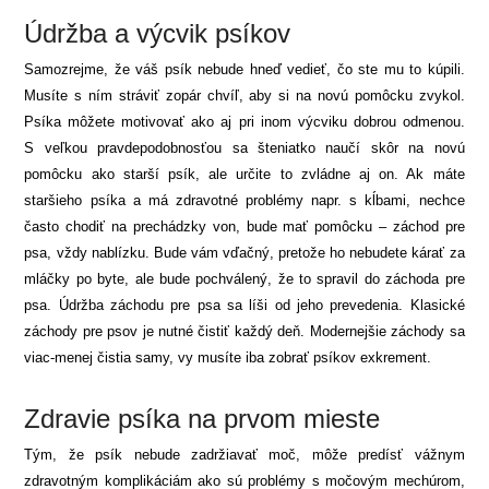
Údržba a výcvik psíkov
Samozrejme, že váš psík nebude hneď vedieť, čo ste mu to kúpili.
Musíte s ním stráviť zopár chvíľ, aby si na novú pomôcku zvykol.
Psíka môžete motivovať ako aj pri inom výcviku dobrou odmenou.
S veľkou pravdepodobnosťou sa šteniatko naučí skôr na novú
pomôcku ako starší psík, ale určite to zvládne aj on. Ak máte
staršieho psíka a má zdravotné problémy napr. s kĺbami, nechce
často chodiť na prechádzky von, bude mať pomôcku – záchod pre
psa, vždy nablízku. Bude vám vďačný, pretože ho nebudete kárať za
mláčky po byte, ale bude pochválený, že to spravil do záchoda pre
psa. Údržba záchodu pre psa sa líši od jeho prevedenia. Klasické
záchody pre psov je nutné čistiť každý deň. Modernejšie záchody sa
viac-menej čistia samy, vy musíte iba zobrať psíkov exkrement.
Zdravie psíka na prvom mieste
Tým, že psík nebude zadržiavať moč, môže predísť vážnym
zdravotným komplikáciám ako sú problémy s močovým mechúrom,