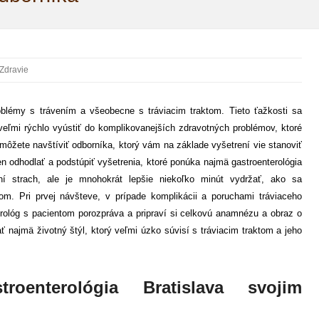
Zdravie
blémy s trávením a všeobecne s tráviacim traktom. Tieto ťažkosti sa
eľmi rýchlo vyústiť do komplikovanejších zdravotných problémov, ktoré
ôžete navštíviť odborníka, ktorý vám na základe vyšetrení vie stanoviť
en odhodlať a podstúpiť vyšetrenia, ktoré ponúka najmä gastroenterológia
í strach, ale je mnohokrát lepšie niekoľko minút vydržať, ako sa
om. Pri prvej návšteve, v prípade komplikácii a poruchami tráviaceho
terológ s pacientom porozpráva a pripraví si celkovú anamnézu a obraz o
 najmä životný štýl, ktorý veľmi úzko súvisí s tráviacim traktom a jeho
roenterológia Bratislava svojim