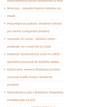
bezproblémový presun domácnosti aj firmy
Minicross – populární terénní motorka pro
mladé
Polyuretánová podlaha: Moderné riešenie
pre odolné a elegantné priestory
Ayurveda Srí Lanka – liečebný pobyt –
postarajte sa o svoje telo aj myseľ
Elektrický vysokozdvižný vozík od LINDE –
spoľahlivý pomocník do každého skladu
Opatrovanie seniorov Bratislava pomáha
zachovať kvalitu života v domácom
prostredí
Rekonštrukcia bytu v Bratislave: Kompletná
prerábka bytu na kľúč