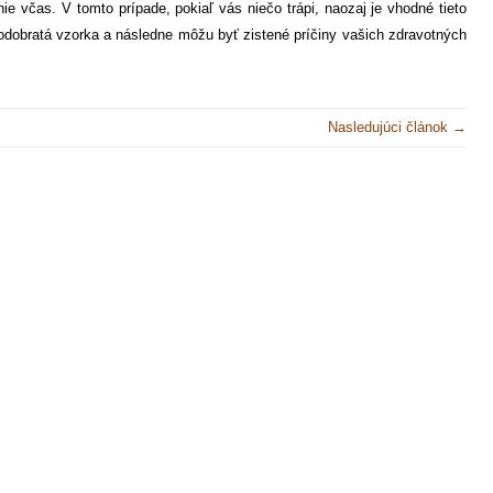
e včas. V tomto prípade, pokiaľ vás niečo trápi, naozaj je vhodné tieto
odobratá vzorka a následne môžu byť zistené príčiny vašich zdravotných
Nasledujúci článok →