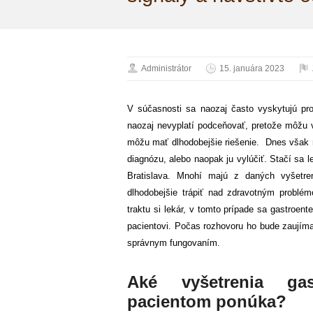
Administrátor
15. januára 2023
V súčasnosti sa naozaj často vyskytujú pro
naozaj nevyplatí podceňovať, pretože môžu v
môžu mať dlhodobejšie riešenie. Dnes však m
diagnózu, alebo naopak ju vylúčiť. Stačí sa l
Bratislava. Mnohí majú z daných vyšetren
dlhodobejšie trápiť nad zdravotným problém
traktu si lekár, v tomto prípade sa gastroen
pacientovi. Počas rozhovoru ho bude zaujímať
správnym fungovaním.
Aké vyšetrenia gast
pacientom ponúka?