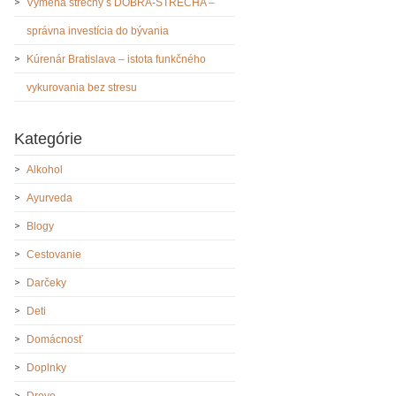
Výmena strechy s DOBRA-STRECHA –
správna investícia do bývania
Kúrenár Bratislava – istota funkčného
vykurovania bez stresu
Kategórie
Alkohol
Ayurveda
Blogy
Cestovanie
Darčeky
Deti
Domácnosť
Doplnky
Drevo