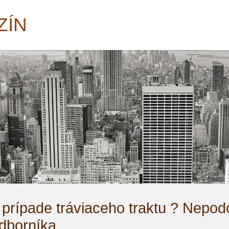
ZÍN
v prípade tráviaceho traktu ? Nepo
odborníka