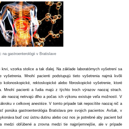
na gastroenterológii v Bratislave
krvi, vzorka stolice a tak ďalej. Na základe laboratórnych vyšetrení sa
e vyšetrenia. Mnohí pacienti podstupujú tieto vyšetrenia najmä kvôli
 kolonoskopické, rektoskopické alebo fibroskopické vyšetrenie, ktoré
a. Mnohí pacienti a ľudia majú z týchto troch výrazov naozaj strach.
, ale naozaj netrvajú dlho a počas ich výkonu existuje veľa možností. V
ákroku v celkovej anestéze. V tomto prípade tak nepocítite naozaj nič a
ť ponúka gastroenterológia Bratislava pre svojich pacientov. Avšak, v
vykonáva buď cez ústnu dutinu alebo cez nos je potrebné aby pacient bol
ia medzi obľúbené a zrovna medzi tie najpríjemnejšie, ale v prípade