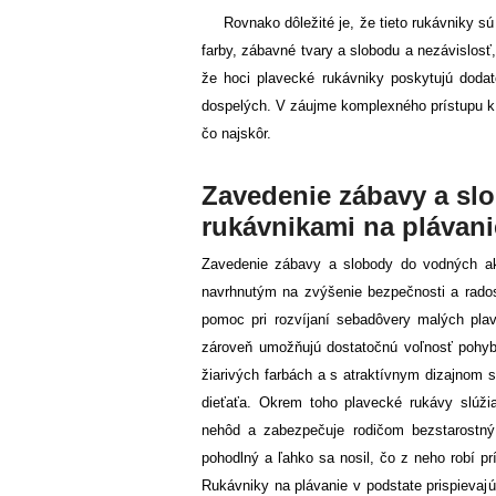
Rovnako dôležité je, že tieto rukávniky sú
farby, zábavné tvary a slobodu a nezávislosť
že hoci plavecké rukávniky poskytujú dodat
dospelých. V záujme komplexného prístupu k b
čo najskôr.
Zavedenie zábavy a slo
rukávnikami na plávani
Zavedenie zábavy a slobody do vodných akt
navrhnutým na zvýšenie bezpečnosti a rados
pomoc pri rozvíjaní sebadôvery malých pla
zároveň umožňujú dostatočnú voľnosť pohyb
žiarivých farbách a s atraktívnym dizajnom
dieťaťa. Okrem toho plavecké rukávy slúžia
nehôd a zabezpečuje rodičom bezstarostný 
pohodlný a ľahko sa nosil, čo z neho robí p
Rukávniky na plávanie v podstate prispievajú