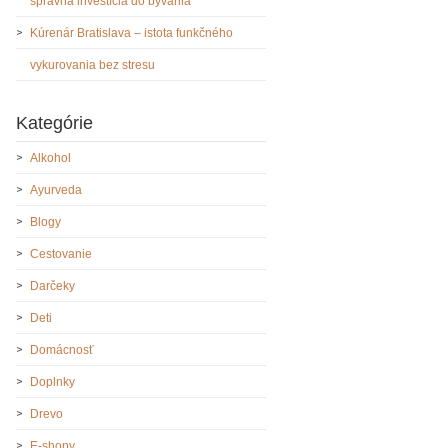
správna investícia do bývania
Kúrenár Bratislava – istota funkčného
vykurovania bez stresu
Kategórie
Alkohol
Ayurveda
Blogy
Cestovanie
Darčeky
Deti
Domácnosť
Doplnky
Drevo
E-shopy