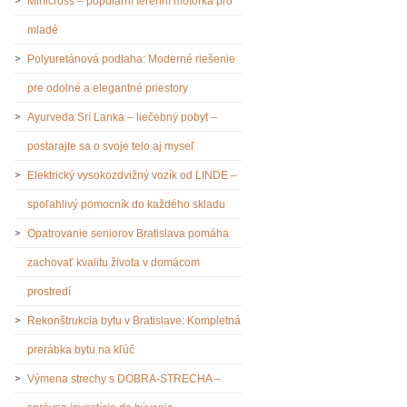
Minicross – populární terénní motorka pro
mladé
Polyuretánová podlaha: Moderné riešenie
pre odolné a elegantné priestory
Ayurveda Srí Lanka – liečebný pobyt –
postarajte sa o svoje telo aj myseľ
Elektrický vysokozdvižný vozík od LINDE –
spoľahlivý pomocník do každého skladu
Opatrovanie seniorov Bratislava pomáha
zachovať kvalitu života v domácom
prostredí
Rekonštrukcia bytu v Bratislave: Kompletná
prerábka bytu na kľúč
Výmena strechy s DOBRA-STRECHA –