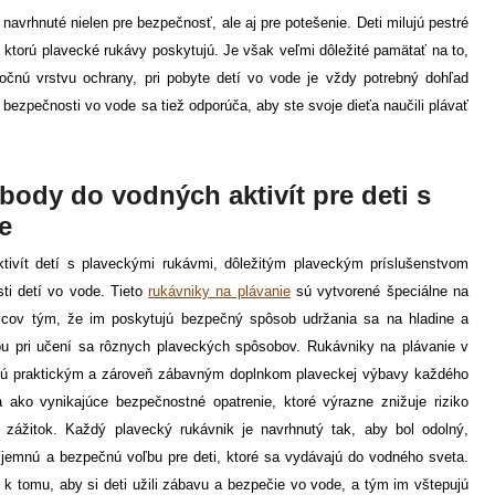
 navrhnuté nielen pre bezpečnosť, ale aj pre potešenie. Deti milujú pestré
, ktorú plavecké rukávy poskytujú. Je však veľmi dôležité pamätať na to,
očnú vrstvu ochrany, pri pobyte detí vo vode je vždy potrebný dohľad
ezpečnosti vo vode sa tiež odporúča, aby ste svoje dieťa naučili plávať
body do vodných aktivít pre deti s
e
ivít detí s plaveckými rukávmi, dôležitým plaveckým príslušenstvom
ti detí vo vode. Tieto
rukávniky na plávanie
sú vytvorené špeciálne na
vcov tým, že im poskytujú bezpečný spôsob udržania sa na hladine a
u pri učení sa rôznych plaveckých spôsobov. Rukávniky na plávanie v
 sú praktickým a zároveň zábavným doplnkom plaveckej výbavy každého
 ako vynikajúce bezpečnostné opatrenie, ktoré výrazne znižuje riziko
zážitok. Každý plavecký rukávnik je navrhnutý tak, aby bol odolný,
ríjemnú a bezpečnú voľbu pre deti, ktoré sa vydávajú do vodného sveta.
 k tomu, aby si deti užili zábavu a bezpečie vo vode, a tým im vštepujú