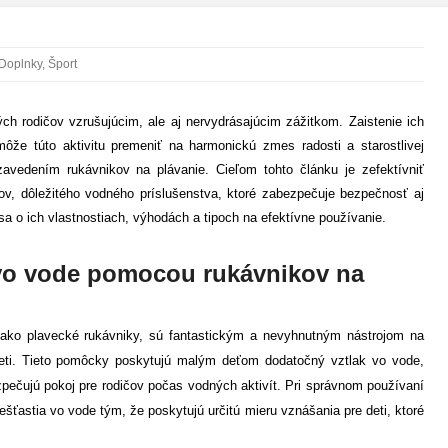
Doplnky
,
Šport
h rodičov vzrušujúcim, ale aj nervydrásajúcim zážitkom. Zaistenie ich
že túto aktivitu premeniť na harmonickú zmes radosti a starostlivej
avedením rukávnikov na plávanie. Cieľom tohto článku je zefektívniť
v, dôležitého vodného príslušenstva, ktoré zabezpečuje bezpečnosť aj
 sa o ich vlastnostiach, výhodách a tipoch na efektívne používanie.
vo vode pomocou rukávnikov na
ako plavecké rukávniky, sú fantastickým a nevyhnutným nástrojom na
eti. Tieto pomôcky poskytujú malým deťom dodatočný vztlak vo vode,
pečujú pokoj pre rodičov počas vodných aktivít. Pri správnom používaní
šťastia vo vode tým, že poskytujú určitú mieru vznášania pre deti, ktoré