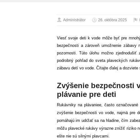
Administrátor
26. októbra 2025
Viesť svoje deti k vode môže byť pre mnohýc
bezpečnosti a zároveň umožnenie zábavy mô
pozornosti. Túto úlohu možno zjednodušiť z
podrobný pohľad do sveta plaveckých rukávo
zábavu detí vo vode. Čítajte ďalej a dozviete
Zvýšenie bezpečnosti 
plávanie pre deti
Rukávniky na plávaniee, často označované 
zvýšenie bezpečnosti vo vode, najmä pre d
pomáhajú im udržať sa na hladine, čím zabez
môžu plavecké rukávy výrazne znížiť riziko ne
ešte nie sú silnými plavcami.