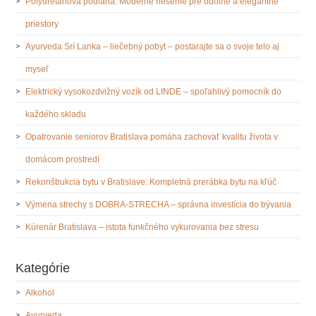
Polyuretánová podlaha: Moderné riešenie pre odolné a elegantné
priestory
Ayurveda Srí Lanka – liečebný pobyt – postarajte sa o svoje telo aj
myseľ
Elektrický vysokozdvižný vozík od LINDE – spoľahlivý pomocník do
každého skladu
Opatrovanie seniorov Bratislava pomáha zachovať kvalitu života v
domácom prostredí
Rekonštrukcia bytu v Bratislave: Kompletná prerábka bytu na kľúč
Výmena strechy s DOBRA-STRECHA – správna investícia do bývania
Kúrenár Bratislava – istota funkčného vykurovania bez stresu
Kategórie
Alkohol
Ayurveda