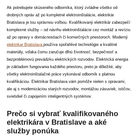
Ak potrebujete skúseného odborníka, ktorý zvládne všetko od
drobných opráv až po kompletné elektroinštalácie, elektrikár
Bratislava je tou správnou voľbou. Kvalifikovaný elektrikár zabezpečí
komplexné služby – od návrhu elektroinštalácie cez montáž a revíziu
až po opravy v domácnostiach či komerčných priestoroch. Moderný
elektrikar Bratislava
používa spoľahlivé technológie a kvalitné
materiály, vďaka čomu zaručuje dlhú životnosť, bezpečnosť a
bezproblémovú prevádzku elektrických rozvodov. Elektrická energia
je základom fungovania každého priestoru, preto je dôležité, aby
všetky elektroinštalačné práce vykonával odborník s platnou
kvalifikáciou. Elektrikar Bratislava vám pomôže nielen s opravami,
ale aj s modernizáciou starých rozvodov, montážou zásuviek, ističov,
svietidiel či zapojením inteligentných systémov.
Prečo si vybrať kvalifikovaného
elektrikára v Bratislave a aké
služby ponúka