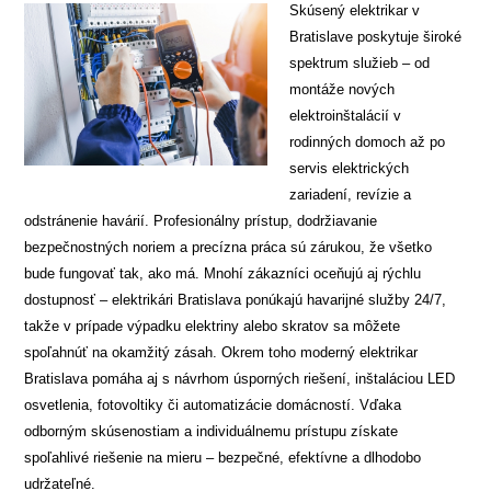
Skúsený elektrikar v
Bratislave poskytuje široké
spektrum služieb – od
montáže nových
elektroinštalácií v
rodinných domoch až po
servis elektrických
zariadení, revízie a
odstránenie havárií. Profesionálny prístup, dodržiavanie
bezpečnostných noriem a precízna práca sú zárukou, že všetko
bude fungovať tak, ako má. Mnohí zákazníci oceňujú aj rýchlu
dostupnosť – elektrikári Bratislava ponúkajú havarijné služby 24/7,
takže v prípade výpadku elektriny alebo skratov sa môžete
spoľahnúť na okamžitý zásah. Okrem toho moderný elektrikar
Bratislava pomáha aj s návrhom úsporných riešení, inštaláciou LED
osvetlenia, fotovoltiky či automatizácie domácností. Vďaka
odborným skúsenostiam a individuálnemu prístupu získate
spoľahlivé riešenie na mieru – bezpečné, efektívne a dlhodobo
udržateľné.