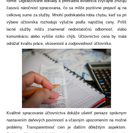
forme. Digitalizované doklady a prehľadná evidencia zvyčajne znižujú
časovú náročnosť spracovania, čo sa môže pozitívne prejaviť aj na
celkovej sume za služby. Mnohí podnikatelia robia chybu, keď sa pri
výbere účtovníka rozhodujú výlučne podľa najnižšej ceny. Príliš
lacné služby môžu znamenať nedostatočnú odbornosť, slabú
komunikáciu alebo vyššie riziko chýb. Účtovníctvo cena by mala
odrážať kvalitu práce, skúsenosti a zodpovednosť účtovníka.
Kvalitné spracovanie účtovníctva dokáže ušetriť peniaze správnym
nastavením daňových povinností a včasným upozornením na možné
problémy. Transparentnosť cien je ďalším dôležitým aspektom.