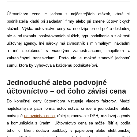
Účtovníctvo cena je jednou z najčastejších otázok, ktoré si
podnikatelia kladú pri zakladaní firmy alebo pri zmene účtovníckych
služieb. Výška uctovnictvo ceny sa neodvíja len od počtu dokladov,
ale aj od rozsahu poskytovaných služieb, typu podnikania a zložitosti
účtovnej agendy. Iné nároky má živnostník s minimálnymi nákladmi
a iné spoločnosť s viacerými zamestnancami, majetkom a
zahraničnými transakciami. Preto nie je možné stanoviť jednotnú
sumu, ktorá by vyhovovala každému podnikateľovi.
Jednoduché alebo podvojné
účtovníctvo – od čoho závisí cena
Do konečnej ceny účtovníctva vstupuje viacero faktorov. Medzi
najdôležitejšie patrí forma účtovníctva, či ide o jednoduché alebo
podvojné
uctovnictvo cena
, ďalej spracovanie DPH, mzdovej agendy
a komunikácia s úradmi. Účtovníctvo cena sa môže líšiť aj podľa
toho, či klient dodáva podklady v papierovej alebo elektronickej