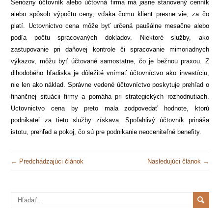
Seriózny účtovník alebo účtovná firma má jasne stanovený cenník
alebo spôsob výpočtu ceny, vďaka čomu klient presne vie, za čo
platí. Uctovnictvo cena môže byť určená paušálne mesačne alebo
podľa počtu spracovaných dokladov. Niektoré služby, ako
zastupovanie pri daňovej kontrole či spracovanie mimoriadnych
výkazov, môžu byť účtované samostatne, čo je bežnou praxou. Z
dlhodobého hľadiska je dôležité vnímať účtovníctvo ako investíciu,
nie len ako náklad. Správne vedené účtovníctvo poskytuje prehľad o
finančnej situácii firmy a pomáha pri strategických rozhodnutiach.
Uctovnictvo cena by preto mala zodpovedať hodnote, ktorú
podnikateľ za tieto služby získava. Spoľahlivý účtovník prináša
istotu, prehľad a pokoj, čo sú pre podnikanie neoceniteľné benefity.
← Predchádzajúci článok
Nasledujúci článok →