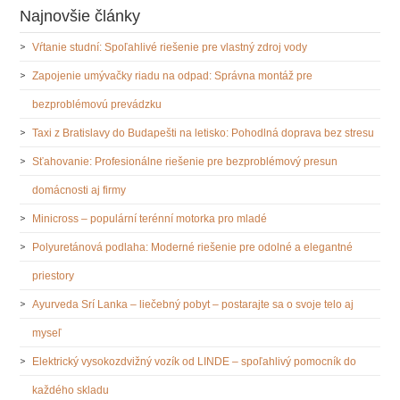
Najnovšie články
Vŕtanie studní: Spoľahlivé riešenie pre vlastný zdroj vody
Zapojenie umývačky riadu na odpad: Správna montáž pre
bezproblémovú prevádzku
Taxi z Bratislavy do Budapešti na letisko: Pohodlná doprava bez stresu
Sťahovanie: Profesionálne riešenie pre bezproblémový presun
domácnosti aj firmy
Minicross – populární terénní motorka pro mladé
Polyuretánová podlaha: Moderné riešenie pre odolné a elegantné
priestory
Ayurveda Srí Lanka – liečebný pobyt – postarajte sa o svoje telo aj
myseľ
Elektrický vysokozdvižný vozík od LINDE – spoľahlivý pomocník do
každého skladu